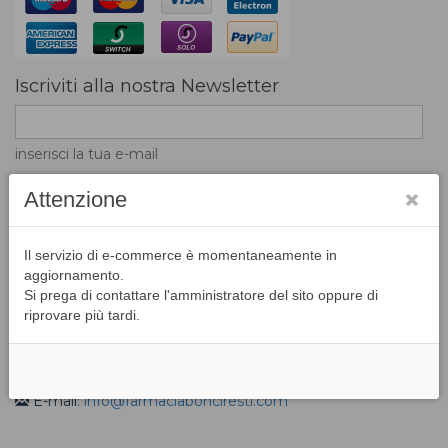
Iscriviti alla nostra Newsletter
inserisci la tua e-mail
Attenzione
L'inserimento dell'indirizzo email nel campo di
Il servizio di e-commerce è momentaneamente in
registrazione indica la volontà di accettare la ricezione di
aggiornamento.
messaggi e news da parte del portale
Si prega di contattare l'amministratore del sito oppure di
riprovare più tardi.
Contatti
Via I Maggio, 2 H/G - Badia Agnano - 52021 Bucine (AR)
Tel: 055/995961
E-mail:
info@farmaciabonciresti.com