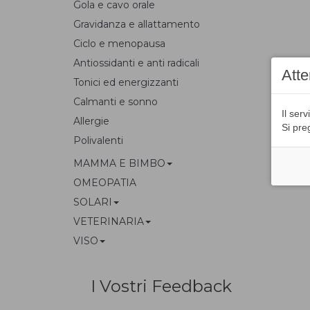
Gola e cavo orale
Gravidanza e allattamento
Ciclo e menopausa
Antiossidanti e anti radicali
Att
Tonici ed energizzanti
Calmanti e sonno
Il se
Allergie
Si pre
Polivalenti
MAMMA E BIMBO
OMEOPATIA
SOLARI
VETERINARIA
VISO
I Vostri Feedback