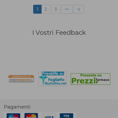
1
2
3
>>
>|
I Vostri Feedback
Pagamenti