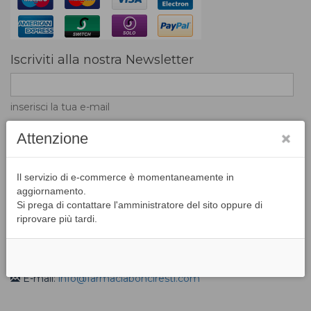
Iscriviti alla nostra Newsletter
inserisci la tua e-mail
Attenzione
L'inserimento dell'indirizzo email nel campo di
Il servizio di e-commerce è momentaneamente in
registrazione indica la volontà di accettare la ricezione di
aggiornamento.
messaggi e news da parte del portale
Si prega di contattare l'amministratore del sito oppure di
riprovare più tardi.
Contatti
Via I Maggio, 2 H/G - Badia Agnano - 52021 Bucine (AR)
Tel: 055/995961
E-mail:
info@farmaciabonciresti.com