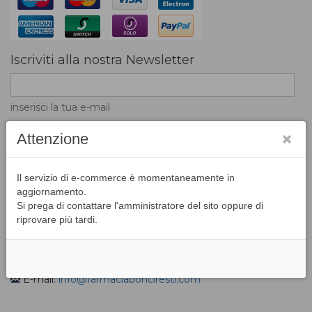
Iscriviti alla nostra Newsletter
inserisci la tua e-mail
Attenzione
L'inserimento dell'indirizzo email nel campo di
Il servizio di e-commerce è momentaneamente in
registrazione indica la volontà di accettare la ricezione di
aggiornamento.
messaggi e news da parte del portale
Si prega di contattare l'amministratore del sito oppure di
riprovare più tardi.
Contatti
Via I Maggio, 2 H/G - Badia Agnano - 52021 Bucine (AR)
Tel: 055/995961
E-mail:
info@farmaciabonciresti.com