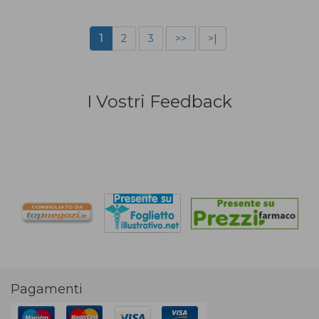
1
2
3
>>
>|
I Vostri Feedback
Pagamenti