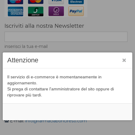
Iscriviti alla nostra Newsletter
inserisci la tua e-mail
Attenzione
L'inserimento dell'indirizzo email nel campo di
Il servizio di e-commerce è momentaneamente in
registrazione indica la volontà di accettare la ricezione di
aggiornamento.
messaggi e news da parte del portale
Si prega di contattare l'amministratore del sito oppure di
riprovare più tardi.
Contatti
Via I Maggio, 2 H/G - Badia Agnano - 52021 Bucine (AR)
Tel: 055/995961
E-mail:
info@farmaciabonciresti.com