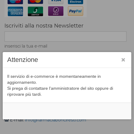
Iscriviti alla nostra Newsletter
inserisci la tua e-mail
Attenzione
L'inserimento dell'indirizzo email nel campo di
Il servizio di e-commerce è momentaneamente in
registrazione indica la volontà di accettare la ricezione di
aggiornamento.
messaggi e news da parte del portale
Si prega di contattare l'amministratore del sito oppure di
riprovare più tardi.
Contatti
Via I Maggio, 2 H/G - Badia Agnano - 52021 Bucine (AR)
Tel: 055/995961
E-mail:
info@farmaciabonciresti.com