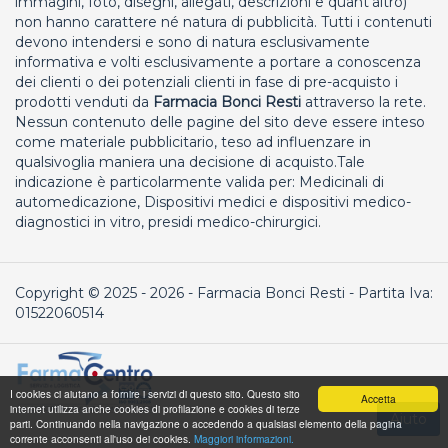
immagini, foto, disegni, allegati, descrizioni e quant’altro)
non hanno carattere né natura di pubblicità. Tutti i contenuti
devono intendersi e sono di natura esclusivamente
informativa e volti esclusivamente a portare a conoscenza
dei clienti o dei potenziali clienti in fase di pre-acquisto i
prodotti venduti da
Farmacia Bonci Resti
attraverso la rete.
Nessun contenuto delle pagine del sito deve essere inteso
come materiale pubblicitario, teso ad influenzare in
qualsivoglia maniera una decisione di acquisto.Tale
indicazione è particolarmente valida per: Medicinali di
automedicazione, Dispositivi medici e dispositivi medico-
diagnostici in vitro, presidi medico-chirurgici.
Copyright © 2025 - 2026 - Farmacia Bonci Resti - Partita Iva:
01522060514
I cookies ci aiutano a fornire i servizi di questo sito. Questo sito
Accetta
internet utilizza anche cookies di profilazione e cookies di terze
parti. Continuando nella navigazione o accedendo a qualsiasi elemento della pagina
corrente acconsenti all'uso dei cookies.
Maggiori informazioni.