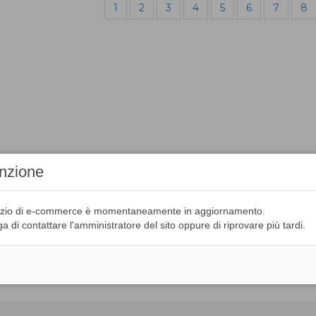
1
2
3
4
5
6
7
8
enzione
rvizio di e-commerce è momentaneamente in aggiornamento.
ga di contattare l'amministratore del sito oppure di riprovare più tardi.