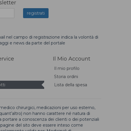
sletter
ail nel campo di registrazione indica la volontà di
saggi e news da parte del portale
rvice
Il Mio Account
Il mio profilo
Storia ordini
tti
Lista della spesa
di medico chirurgici, medicazioni per uso esterno,
e quant’altro) non hanno carattere né natura di
 portare a conoscenza dei clienti o dei potenziali
 pagine del sito deve essere inteso come