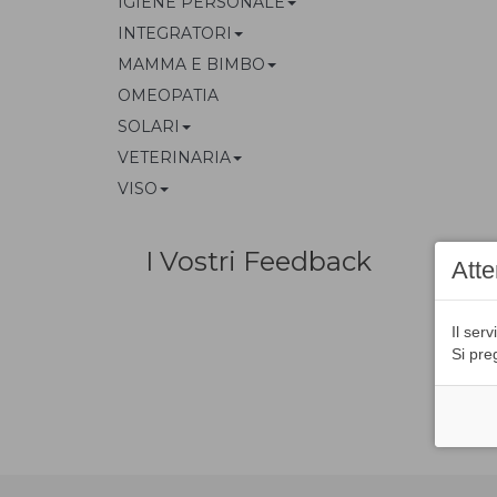
IGIENE PERSONALE
INTEGRATORI
MAMMA E BIMBO
OMEOPATIA
SOLARI
VETERINARIA
VISO
I Vostri Feedback
Att
Il se
Si pre